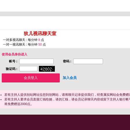
您即将进入 [
狄儿视讯聊天室
]
一对多视讯聊天 : 每分钟
8
点
一对一视讯聊天 : 每分钟
50
点
使用会员身份进入
帐号 :
密码 :
验证码 :
加入会员
若有主持人提供别站网址拉您到别网站，请将聊天记录提供我们，经查属实网站会免费赠送
若有主持人要求会员直接汇钱给她，请勿汇钱，请会员记录聊天内容或留下主持人银行帐
将免费赠送2000点。