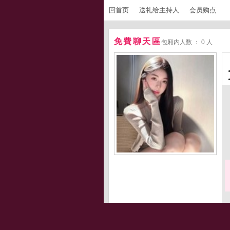
回首页
送礼给主持人
会员购点
免費聊天區
包厢内人数 ： 0 人