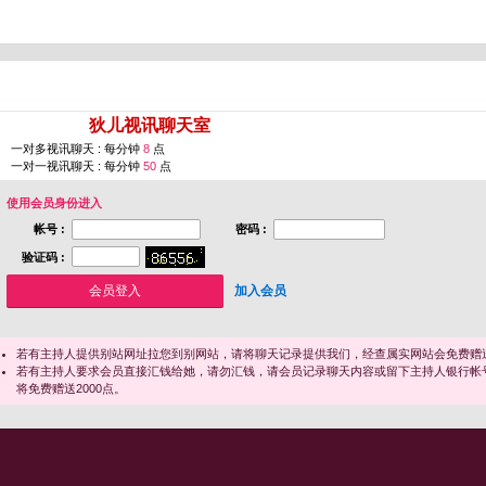
您即将进入 [
狄儿视讯聊天室
]
一对多视讯聊天 : 每分钟
8
点
一对一视讯聊天 : 每分钟
50
点
使用会员身份进入
帐号 :
密码 :
验证码 :
加入会员
若有主持人提供别站网址拉您到别网站，请将聊天记录提供我们，经查属实网站会免费赠送
若有主持人要求会员直接汇钱给她，请勿汇钱，请会员记录聊天内容或留下主持人银行帐
将免费赠送2000点。