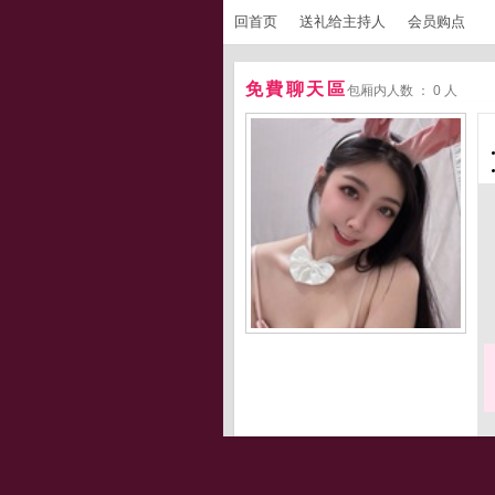
回首页
送礼给主持人
会员购点
免費聊天區
包厢内人数 ： 0 人