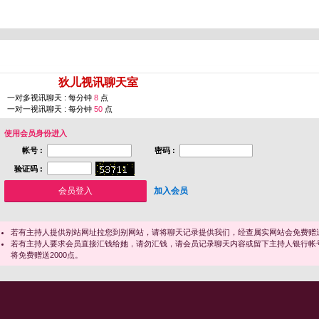
您即将进入 [
狄儿视讯聊天室
]
一对多视讯聊天 : 每分钟
8
点
一对一视讯聊天 : 每分钟
50
点
使用会员身份进入
帐号 :
密码 :
验证码 :
加入会员
若有主持人提供别站网址拉您到别网站，请将聊天记录提供我们，经查属实网站会免费赠送
若有主持人要求会员直接汇钱给她，请勿汇钱，请会员记录聊天内容或留下主持人银行帐
将免费赠送2000点。