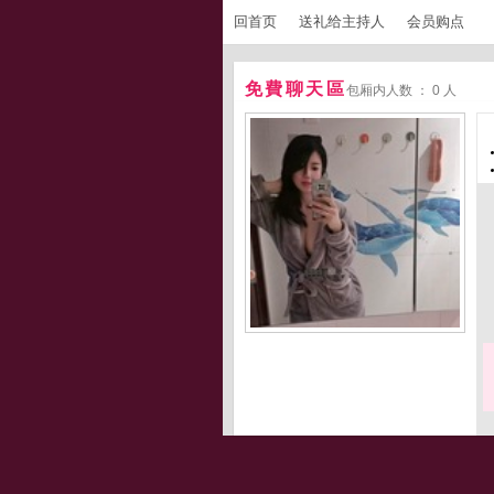
回首页
送礼给主持人
会员购点
免費聊天區
包厢内人数 ： 0 人